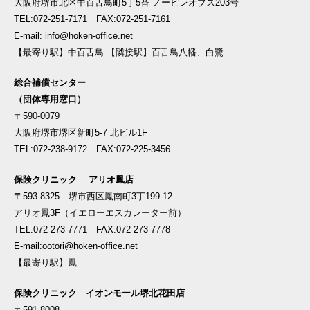
大阪府堺市北区中百舌鳥町5丁5番 ノービレオプス203号
TEL:072-251-7171 FAX:072-251-7161
E-mail: info@hoken-office.net
【最寄り駅】中百舌鳥 【隣接駅】百舌鳥八幡、白鷺
総合補償センター
（団体専用窓口）
〒590-0079
大阪府堺市堺区新町5-7 北ビル1F
TEL:072-238-9172 FAX:072-225-3456
保険クリニック アリオ鳳店
〒593-8325 堺市西区鳳南町3丁199-12
アリオ鳳3F（イエローエスカレーター前）
TEL:072-273-7771 FAX:072-273-7778
E-mail:ootori@hoken-office.net
【最寄り駅】鳳
保険クリニック イオンモール堺北花田店
〒591-8008