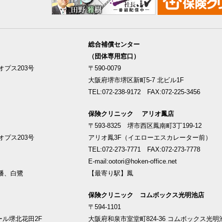
総合補償センター
（団体専用窓口）
プス203号
〒590-0079
大阪府堺市堺区新町5-7 北ビル1F
TEL:072-238-9172 FAX:072-225-3456
保険クリニック アリオ鳳店
〒593-8325 堺市西区鳳南町3丁199-12
プス203号
アリオ鳳3F（イエローエスカレーター前）
TEL:072-273-7771 FAX:072-273-7778
E-mail:ootori@hoken-office.net
幡、白鷺
【最寄り駅】鳳
保険クリニック コムボックス光明池店
〒594-1101
ール堺北花田2F
大阪府和泉市室堂町824-36 コムボックス光明