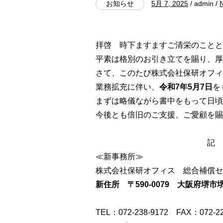
お知らせ
5月 7, 2025
/ admin /
拝啓 時下ますますご清栄のことと
平素は格別のお引き立てを賜り、厚
さて、このたび株式会社保研オフィ
業務拡充に伴い、
令和7年5月7日
を
まずは略儀ながら書中をもって日頃
今後とも倍旧のご支援、ご愛顧を賜
記
≪新事務所≫
株式会社保研オフィス 総合補償セ
新住所 〒590-0079 大阪府堺
TEL：072-238-9172 FAX：072-22