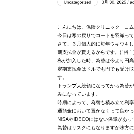
Uncategorized
3月 30, 2025
/ a
こんにちは。保険クリニック コム
今日は寒の戻りでコートを羽織って
さて、３月個人的に毎年ウキウキし
期支払金が貰えるからです。( ´艸｀
私が加入した時、為替は今より円高
定期支払金はドルでも円でも受け取
す。
トランプ大統領になってから為替が
みになっています。
時期によって、為替も積み立て利率
通預金において置かなくって良かっ
NISAやIDECOにはない保障が
為替はリスクにもなりますが味方に