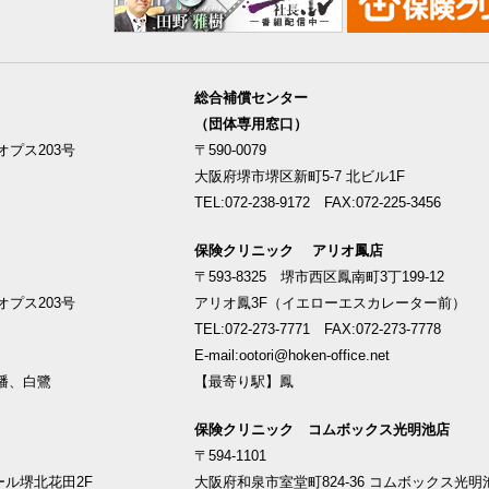
総合補償センター
（団体専用窓口）
プス203号
〒590-0079
大阪府堺市堺区新町5-7 北ビル1F
TEL:072-238-9172 FAX:072-225-3456
保険クリニック アリオ鳳店
〒593-8325 堺市西区鳳南町3丁199-12
プス203号
アリオ鳳3F（イエローエスカレーター前）
TEL:072-273-7771 FAX:072-273-7778
E-mail:ootori@hoken-office.net
幡、白鷺
【最寄り駅】鳳
保険クリニック コムボックス光明池店
〒594-1101
ール堺北花田2F
大阪府和泉市室堂町824-36 コムボックス光明