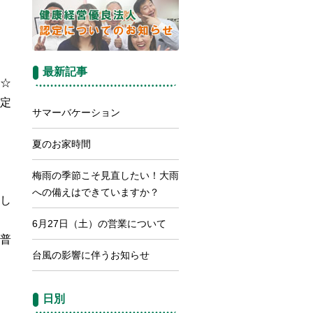
最新記事
☆
定
サマーバケーション
夏のお家時間
梅雨の季節こそ見直したい！大雨
への備えはできていますか？
し
6月27日（土）の営業について
普
台風の影響に伴うお知らせ
日別