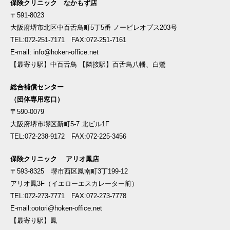
保険クリニック なかもず店
〒591-8023
大阪府堺市北区中百舌鳥町5丁5番 ノービレオプス203号
TEL:072-251-7171 FAX:072-251-7161
E-mail: info@hoken-office.net
【最寄り駅】中百舌鳥 【隣接駅】百舌鳥八幡、白鷺
総合補償センター
（団体専用窓口）
〒590-0079
大阪府堺市堺区新町5-7 北ビル1F
TEL:072-238-9172 FAX:072-225-3456
保険クリニック アリオ鳳店
〒593-8325 堺市西区鳳南町3丁199-12
アリオ鳳3F（イエローエスカレーター前）
TEL:072-273-7771 FAX:072-273-7778
E-mail:ootori@hoken-office.net
【最寄り駅】鳳