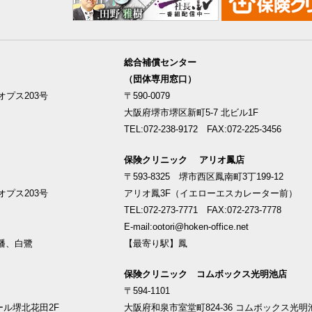
総合補償センター
（団体専用窓口）
プス203号
〒590-0079
大阪府堺市堺区新町5-7 北ビル1F
TEL:072-238-9172 FAX:072-225-3456
保険クリニック アリオ鳳店
〒593-8325 堺市西区鳳南町3丁199-12
プス203号
アリオ鳳3F（イエローエスカレーター前）
TEL:072-273-7771 FAX:072-273-7778
E-mail:ootori@hoken-office.net
幡、白鷺
【最寄り駅】鳳
保険クリニック コムボックス光明池店
〒594-1101
ール堺北花田2F
大阪府和泉市室堂町824-36 コムボックス光明