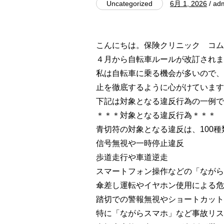
Uncategorized
6月 1, 2026
/ ad
こんにちは。保険クリニック コム
４月から自転車ルールが改訂されま
私は自転車に乗る機会が多いので、
止を徹底するように心がけています
下記は対象となる違反行為の一例で
＊＊＊対象となる違反行為＊＊＊
青切符の対象となる違反は、100
信号無視や一時停止違反
歩道走行や車道逆走
スマートフォン操作などの「ながら
傘差し運転やイヤホン使用による危
踏切での警報無視やショートカット
特に「ながらスマホ」など事故リス