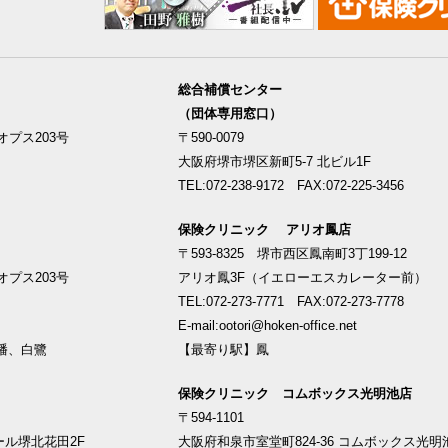
総合補償センター
（団体専用窓口）
プス203号
〒590-0079
大阪府堺市堺区新町5-7 北ビル1F
TEL:072-238-9172 FAX:072-225-3456
保険クリニック アリオ鳳店
〒593-8325 堺市西区鳳南町3丁199-12
プス203号
アリオ鳳3F（イエローエスカレーター前）
TEL:072-273-7771 FAX:072-273-7778
E-mail:ootori@hoken-office.net
幡、白鷺
【最寄り駅】鳳
保険クリニック コムボックス光明池店
〒594-1101
ール堺北花田2F
大阪府和泉市室堂町824-36 コムボックス光明